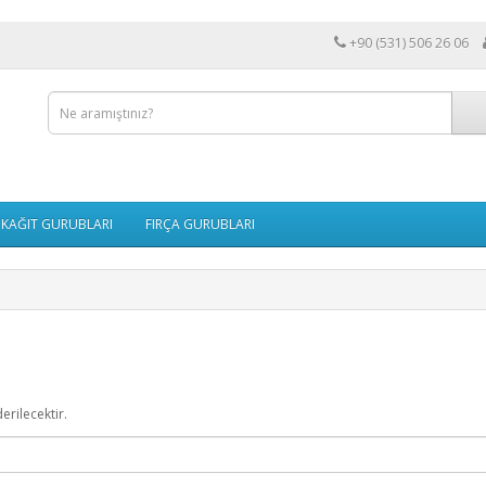
+90 (531) 506 26 06
KAĞIT GURUBLARI
FIRÇA GURUBLARI
erilecektir.