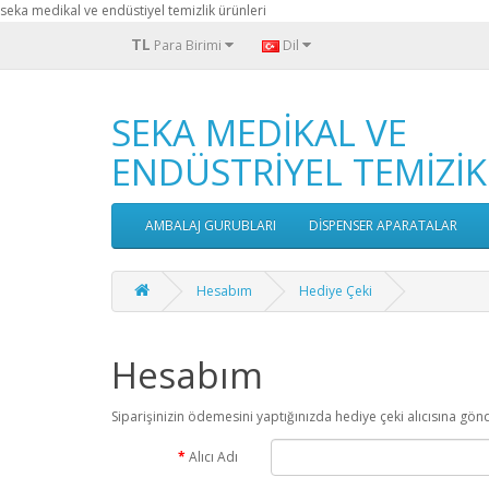
seka medikal ve endüstiyel temizlik ürünleri
TL
Para Birimi
Dil
SEKA MEDİKAL VE
ENDÜSTRİYEL TEMİZİK
AMBALAJ GURUBLARI
DİSPENSER APARATALAR
Hesabım
Hediye Çeki
Hesabım
Siparişinizin ödemesini yaptığınızda hediye çeki alıcısına gönd
Alıcı Adı