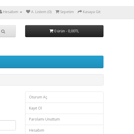
Hesabım
A. Listem (0)
Sepetim
Kasaya Git
0 ürün - 0,00TL
Oturum Aç
Kayıt Ol
Parolamı Unuttum
Hesabım